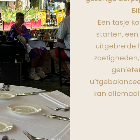
Bi
Een tasje ko
starten, een
uitgebreide 
zoetigheden, 
genieten
uitgebalance
kan allemaal 