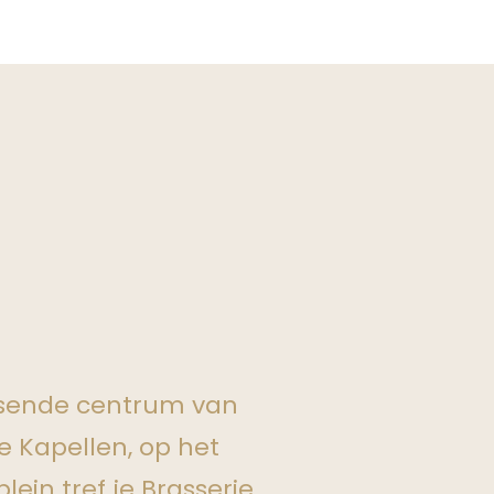
uisende centrum van
 Kapellen, op het
lein tref je Brasserie