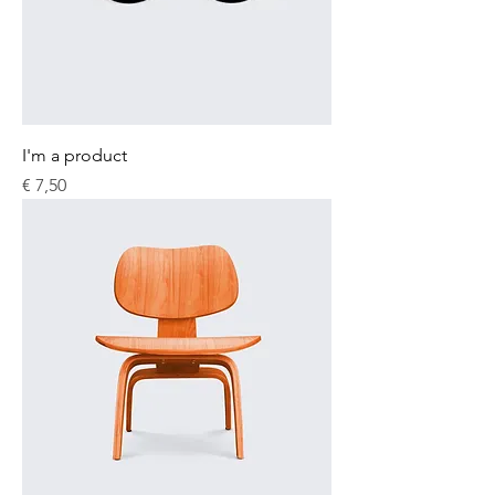
I'm a product
Prijs
€ 7,50