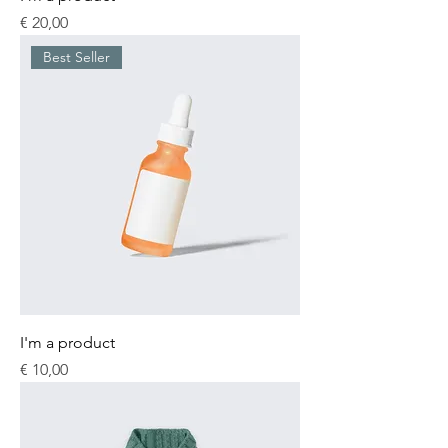
Prijs
€ 20,00
Best Seller
I'm a product
Prijs
€ 10,00