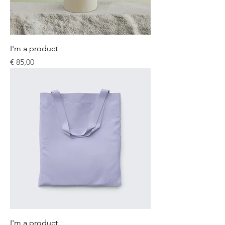
I'm a product
Prijs
€ 85,00
I'm a product