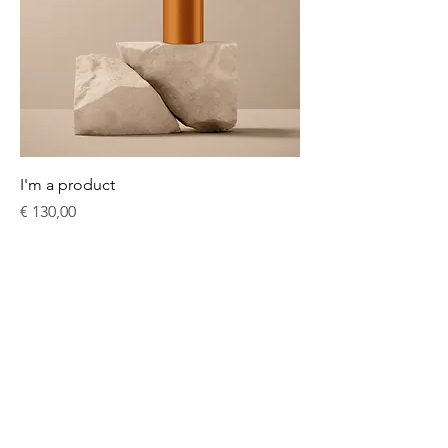
I'm a product
Prijs
€ 130,00