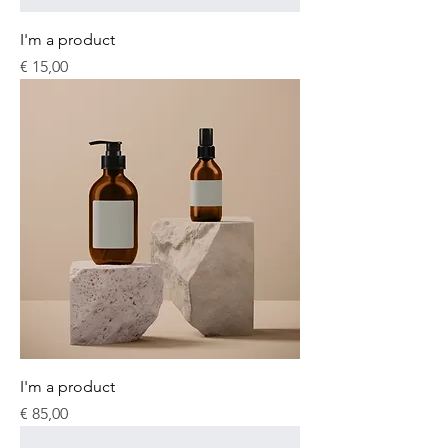
I'm a product
Prijs
€ 15,00
I'm a product
Prijs
€ 85,00