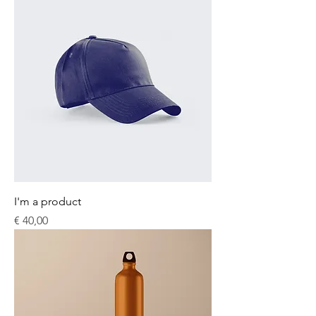
I'm a product
Prijs
€ 40,00