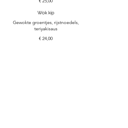
€ 25,00
Wok kip
Gewokte groentjes, rijstnoedels,
teriyakisaus
€ 24,00
Vegi wok
Veelheid aan groenten, rijstnoedels,
teriyakisaus
€ 22,00
Salade geitenkaas
Gegratineerd, Granny Smith, walnoot,
mesclum, rozijn, witloof, spek
€ 23,00
Salade scampi